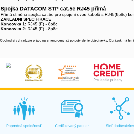
Spojka DATACOM STP cat.5e RJ45 přímá
Přímá stíněná spojka cat.5e pro spojení dvou kabelů s RJ45(8p8c) kon
ZÁKLADNÍ SPECIFIKACE
Koncovka 1:
RJ45 (F) - 8p8c
Koncovka 2:
RJ45 (F) - 8p8c
Obchod si vyhradzuje právo na zmenu ceny až po potvrdenie objednávky. Obrázok má len il
Popredná spoločnosť
Certifikovaný partner
Sieť dodávateľo