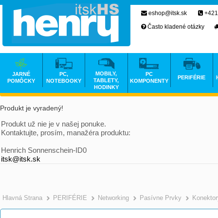
eshop@itsk.sk
+421
Často kladené otázky
MOBILY,
JARNÉ
PC,
PC
PERIFÉRIE
TABLETY,
POMÔCKY
NOTEBOOKY
KOMPONENTY
HODINKY
Produkt je vyradený!
Produkt už nie je v našej ponuke.
Kontaktujte, prosím, manažéra produktu:
Henrich Sonnenschein-ID0
itsk@itsk.sk
Hlavná Strana
PERIFÉRIE
Networking
Pasívne Prvky
Konektor