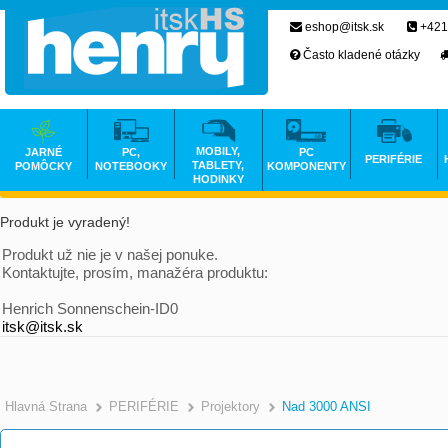
eshop@itsk.sk
+421
Často kladené otázky
MOBILY,
JARNÉ
PC,
PC
PERIFÉRIE
TABLETY,
POMÔCKY
NOTEBOOKY
KOMPONENTY
HODINKY
Produkt je vyradený!
Produkt už nie je v našej ponuke.
Kontaktujte, prosím, manažéra produktu:
Henrich Sonnenschein-ID0
itsk@itsk.sk
Hlavná Strana
PERIFÉRIE
Projektory
Nad 3000 ANSI