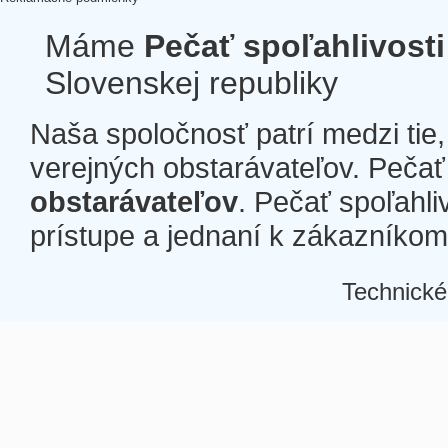
Máme
Pečať spoľahlivosti
Slovenskej republiky
Naša spoločnosť patrí medzi tie
verejných obstarávateľov. Pečať 
obstarávateľov
. Pečať spoľahli
prístupe a jednaní k zákazníkom a
Technické
Â
Â
Â