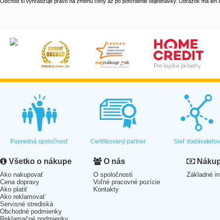
Obchod si vyhradzuje právo na zmenu ceny až po potvrdenie objednávky. Obrázok má len il
Popredná spoločnosť
Certifikovaný partner
Sieť dodávateľo
Všetko o nákupe
O nás
Nákup 
Ako nakupovať
O spoločnosti
Základné in
Cena dopravy
Voľné pracovné pozície
Ako platiť
Kontakty
Ako reklamovať
Servisné strediská
Obchodné podmienky
Reklamačné podmienky