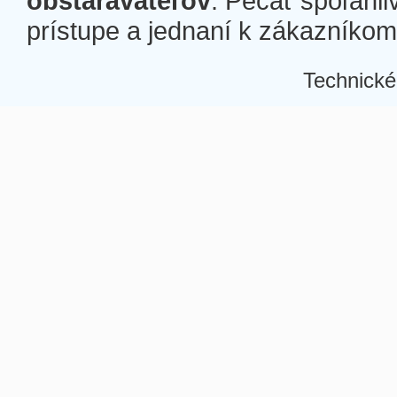
obstarávateľov
. Pečať spoľahli
prístupe a jednaní k zákazníkom a
Technické
Â
Â
Â