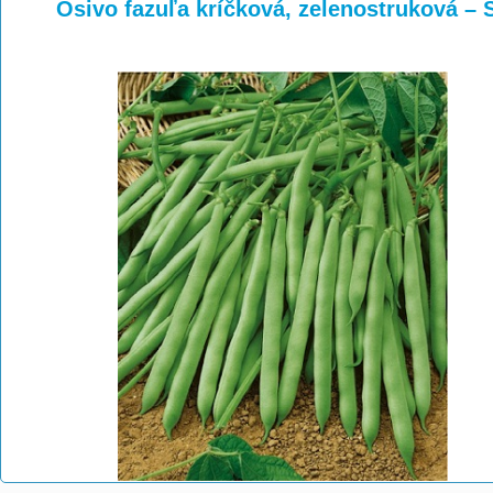
>
>
Osivo fazuľa kríčková, zelenostruková –