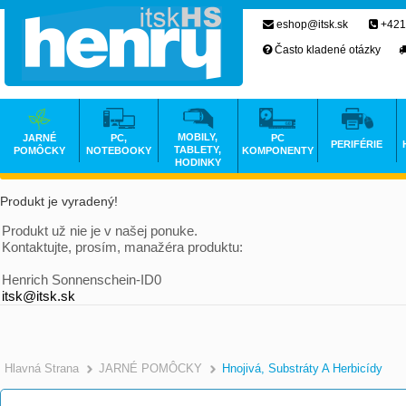
eshop@itsk.sk
+421
Často kladené otázky
MOBILY,
JARNÉ
PC,
PC
PERIFÉRIE
TABLETY,
POMÔCKY
NOTEBOOKY
KOMPONENTY
HODINKY
Produkt je vyradený!
Produkt už nie je v našej ponuke.
Kontaktujte, prosím, manažéra produktu:
Henrich Sonnenschein-ID0
itsk@itsk.sk
Hlavná Strana
JARNÉ POMÔCKY
Hnojivá, Substráty A Herbicídy