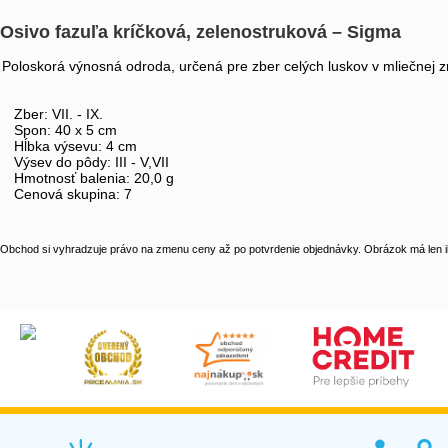
Osivo fazuľa kríčková, zelenostruková – Sigma
Poloskorá výnosná odroda, určená pre zber celých luskov v mliečnej zr
Zber: VII. - IX.
Spon: 40 x 5 cm
Hĺbka výsevu: 4 cm
Výsev do pôdy: III - V,VII
Hmotnosť balenia: 20,0 g
Cenová skupina: 7
Obchod si vyhradzuje právo na zmenu ceny až po potvrdenie objednávky. Obrázok má len il