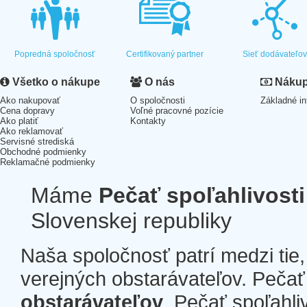
Popredná spoločnosť
Certifikovaný partner
Sieť dodávateľo
Všetko o nákupe
O nás
Nákup 
Ako nakupovať
O spoločnosti
Základné in
Cena dopravy
Voľné pracovné pozície
Ako platiť
Kontakty
Ako reklamovať
Servisné strediská
Obchodné podmienky
Reklamačné podmienky
Máme
Pečať spoľahlivosti
Slovenskej republiky
Naša spoločnosť patrí medzi tie
verejných obstarávateľov. Pečať 
obstarávateľov
. Pečať spoľahli