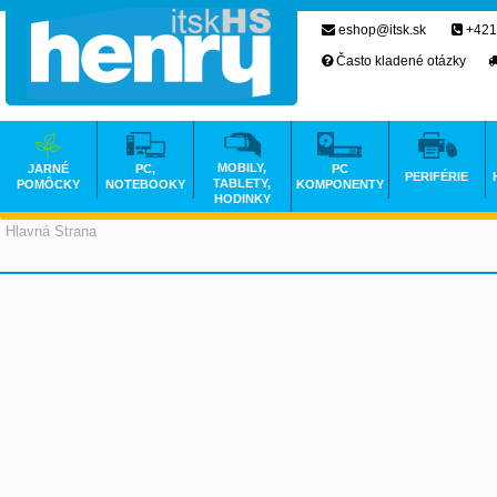
eshop@itsk.sk
+421
Často kladené otázky
MOBILY,
JARNÉ
PC,
PC
PERIFÉRIE
TABLETY,
POMÔCKY
NOTEBOOKY
KOMPONENTY
HODINKY
Hlavná Strana