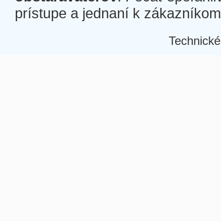
prístupe a jednaní k zákazníkom a
Technické
Â
Â
Â