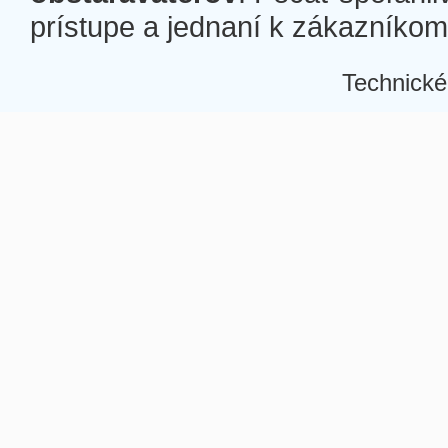
prístupe a jednaní k zákazníkom a
Technické
Â
Â
Â