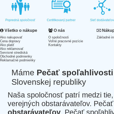
Popredná spoločnosť
Certifikovaný partner
Sieť dodávateľo
Všetko o nákupe
O nás
Nákup 
Ako nakupovať
O spoločnosti
Základné in
Cena dopravy
Voľné pracovné pozície
Ako platiť
Kontakty
Ako reklamovať
Servisné strediská
Obchodné podmienky
Reklamačné podmienky
Máme
Pečať spoľahlivosti
Slovenskej republiky
Naša spoločnosť patrí medzi tie
verejných obstarávateľov. Pečať 
obstarávateľov
. Pečať spoľahli