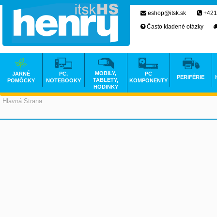
eshop@itsk.sk
+421
Často kladené otázky
MOBILY,
JARNÉ
PC,
PC
PERIFÉRIE
TABLETY,
POMÔCKY
NOTEBOOKY
KOMPONENTY
HODINKY
Hlavná Strana