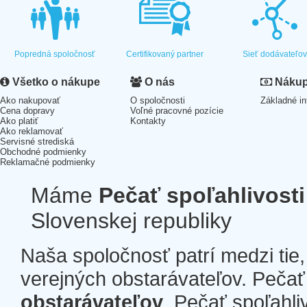
Popredná spoločnosť
Certifikovaný partner
Sieť dodávateľo
Všetko o nákupe
O nás
Nákup 
Ako nakupovať
O spoločnosti
Základné in
Cena dopravy
Voľné pracovné pozície
Ako platiť
Kontakty
Ako reklamovať
Servisné strediská
Obchodné podmienky
Reklamačné podmienky
Máme
Pečať spoľahlivosti
Slovenskej republiky
Naša spoločnosť patrí medzi tie
verejných obstarávateľov. Pečať 
obstarávateľov
. Pečať spoľahli