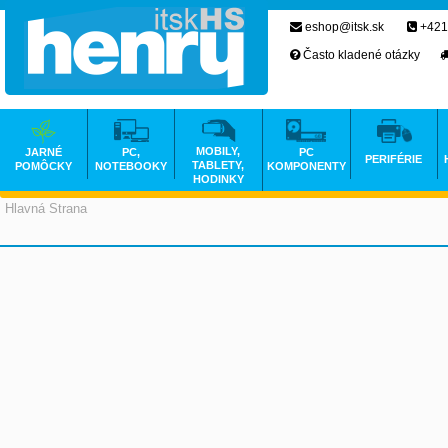
eshop@itsk.sk
+421
Často kladené otázky
MOBILY,
JARNÉ
PC,
PC
PERIFÉRIE
TABLETY,
POMÔCKY
NOTEBOOKY
KOMPONENTY
HODINKY
Hlavná Strana