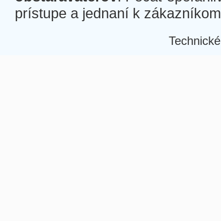
prístupe a jednaní k zákazníkom a
Technické
Â
Â
Â