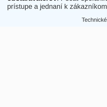
prístupe a jednaní k zákazníkom a
Technické
Â
Â
Â