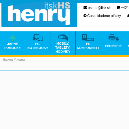
eshop@itsk.sk
+421
Často kladené otázky
MOBILY,
JARNÉ
PC,
PC
PERIFÉRIE
TABLETY,
POMÔCKY
NOTEBOOKY
KOMPONENTY
HODINKY
Hlavná Strana