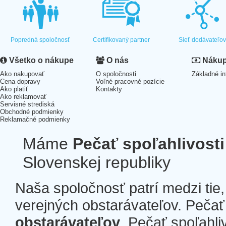
Popredná spoločnosť
Certifikovaný partner
Sieť dodávateľo
Všetko o nákupe
O nás
Nákup 
Ako nakupovať
O spoločnosti
Základné in
Cena dopravy
Voľné pracovné pozície
Ako platiť
Kontakty
Ako reklamovať
Servisné strediská
Obchodné podmienky
Reklamačné podmienky
Máme
Pečať spoľahlivosti
Slovenskej republiky
Naša spoločnosť patrí medzi tie
verejných obstarávateľov. Pečať 
obstarávateľov
. Pečať spoľahli