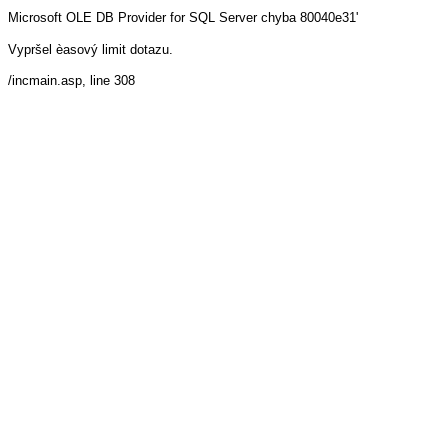
Microsoft OLE DB Provider for SQL Server
chyba 80040e31'
Vypršel èasový limit dotazu.
/incmain.asp
, line 308