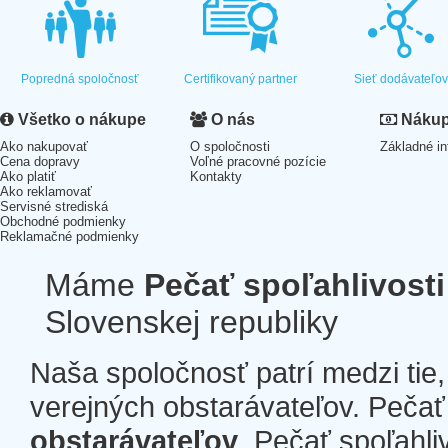
Popredná spoločnosť
Certifikovaný partner
Sieť dodávateľo
Všetko o nákupe
O nás
Nákup 
Ako nakupovať
O spoločnosti
Základné in
Cena dopravy
Voľné pracovné pozície
Ako platiť
Kontakty
Ako reklamovať
Servisné strediská
Obchodné podmienky
Reklamačné podmienky
Máme
Pečať spoľahlivosti
Slovenskej republiky
Naša spoločnosť patrí medzi tie
verejných obstarávateľov. Pečať 
obstarávateľov
. Pečať spoľahli