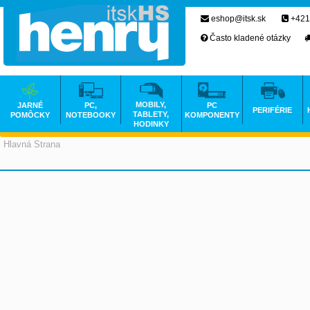
eshop@itsk.sk
+421
Často kladené otázky
MOBILY,
JARNÉ
PC,
PC
PERIFÉRIE
TABLETY,
POMÔCKY
NOTEBOOKY
KOMPONENTY
HODINKY
Hlavná Strana