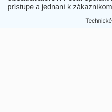
prístupe a jednaní k zákazníkom a
Technické
Â
Â
Â