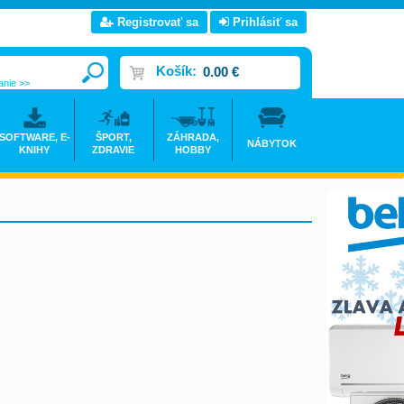
Registrovať sa
Prihlásiť sa
Košík:
0.00 €
anie >>
SOFTWARE, E-
ŠPORT,
ZÁHRADA,
NÁBYTOK
KNIHY
ZDRAVIE
HOBBY