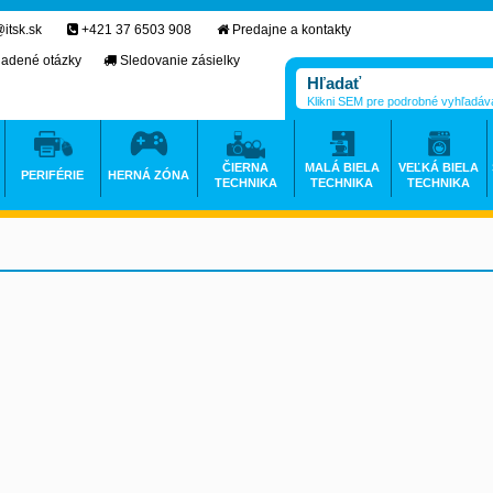
itsk.sk
+421 37 6503 908
Predajne a kontakty
ladené otázky
Sledovanie zásielky
Klikni SEM pre podrobné vyhľadáv
ČIERNA
MALÁ BIELA
VEĽKÁ BIELA
PERIFÉRIE
HERNÁ ZÓNA
TECHNIKA
TECHNIKA
TECHNIKA