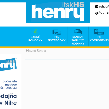
eshop@
Často k
MOBILY,
JARNÉ
PC,
PC
TABLETY,
POMÔCKY
NOTEBOOKY
KOMPONENTY
HODINKY
Hlavná Strana