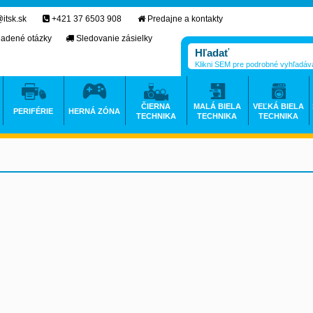
itsk.sk
+421 37 6503 908
Predajne a kontakty
ladené otázky
Sledovanie zásielky
Klikni SEM pre podrobné vyhľadáv
ČIERNA
MALÁ BIELA
VEĽKÁ BIELA
PERIFÉRIE
HERNÁ ZÓNA
TECHNIKA
TECHNIKA
TECHNIKA