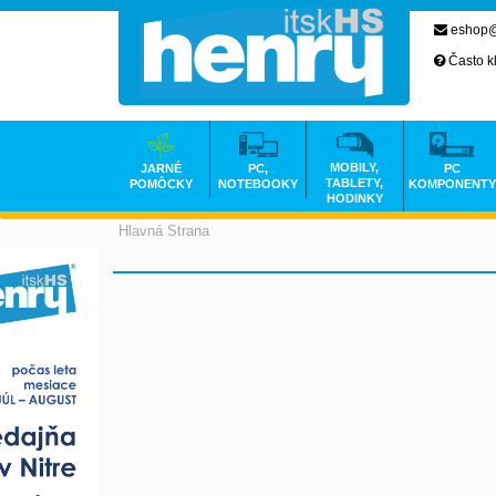
eshop@
Často k
MOBILY,
JARNÉ
PC,
PC
TABLETY,
POMÔCKY
NOTEBOOKY
KOMPONENTY
HODINKY
Hlavná Strana