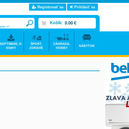
Registrovať sa
Prihlásiť sa
Košík:
0.00 €
anie >>
SOFTWARE, E-
ŠPORT,
ZÁHRADA,
NÁBYTOK
KNIHY
ZDRAVIE
HOBBY