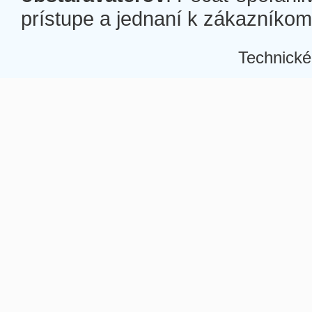
prístupe a jednaní k zákazníkom a
Technické
Â
Â
Â