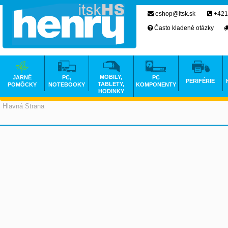
eshop@itsk.sk
+421
Často kladené otázky
MOBILY,
JARNÉ
PC,
PC
PERIFÉRIE
TABLETY,
POMÔCKY
NOTEBOOKY
KOMPONENTY
HODINKY
Hlavná Strana