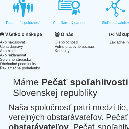
Popredná spoločnosť
Certifikovaný partner
Sieť dodávateľo
Všetko o nákupe
O nás
Nákup 
Ako nakupovať
O spoločnosti
Základné in
Cena dopravy
Voľné pracovné pozície
Ako platiť
Kontakty
Ako reklamovať
Servisné strediská
Obchodné podmienky
Reklamačné podmienky
Máme
Pečať spoľahlivosti
Slovenskej republiky
Naša spoločnosť patrí medzi tie
verejných obstarávateľov. Pečať 
obstarávateľov
. Pečať spoľahli