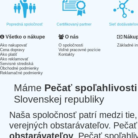
Popredná spoločnosť
Certifikovaný partner
Sieť dodávateľo
Všetko o nákupe
O nás
Nákup 
Ako nakupovať
O spoločnosti
Základné in
Cena dopravy
Voľné pracovné pozície
Ako platiť
Kontakty
Ako reklamovať
Servisné strediská
Obchodné podmienky
Reklamačné podmienky
Máme
Pečať spoľahlivosti
Slovenskej republiky
Naša spoločnosť patrí medzi tie
verejných obstarávateľov. Pečať 
obstarávateľov
. Pečať spoľahli