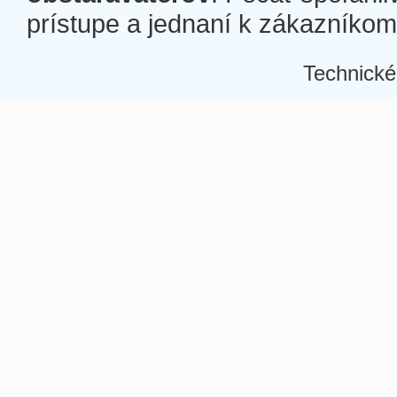
prístupe a jednaní k zákazníkom a
Technické
Â
Â
Â