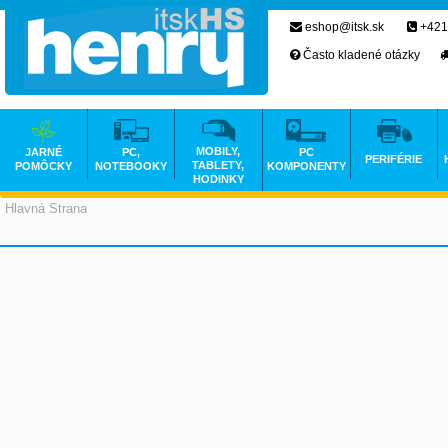
eshop@itsk.sk
+421
Často kladené otázky
MOBILY,
JARNÉ
PC,
PC
PERIFÉRIE
TABLETY,
POMÔCKY
NOTEBOOKY
KOMPONENTY
HODINKY
Hlavná Strana