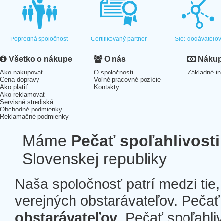
Popredná spoločnosť
Certifikovaný partner
Sieť dodávateľo
Všetko o nákupe
O nás
Nákup 
Ako nakupovať
O spoločnosti
Základné in
Cena dopravy
Voľné pracovné pozície
Ako platiť
Kontakty
Ako reklamovať
Servisné strediská
Obchodné podmienky
Reklamačné podmienky
Máme
Pečať spoľahlivosti
Slovenskej republiky
Naša spoločnosť patrí medzi tie
verejných obstarávateľov. Pečať 
obstarávateľov
. Pečať spoľahli