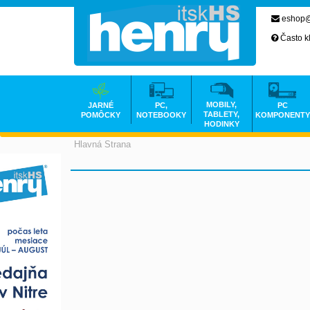
eshop@
Často k
MOBILY,
JARNÉ
PC,
PC
TABLETY,
POMÔCKY
NOTEBOOKY
KOMPONENTY
HODINKY
Hlavná Strana