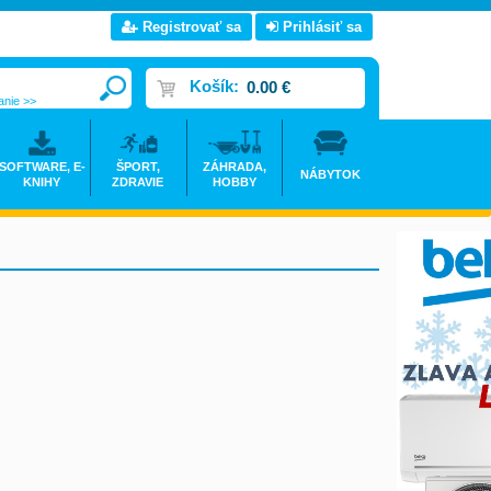
Registrovať sa
Prihlásiť sa
Košík:
0.00 €
anie >>
SOFTWARE, E-
ŠPORT,
ZÁHRADA,
NÁBYTOK
KNIHY
ZDRAVIE
HOBBY