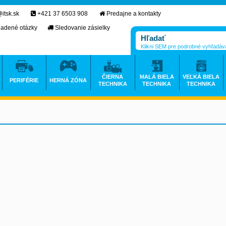
itsk.sk
+421 37 6503 908
Predajne a kontakty
ladené otázky
Sledovanie zásielky
Klikni SEM pre podrobné vyhľadáv
ČIERNA
MALÁ BIELA
VEĽKÁ BIELA
PERIFÉRIE
HERNÁ ZÓNA
TECHNIKA
TECHNIKA
TECHNIKA