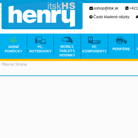
eshop@itsk.sk
+421
Často kladené otázky
MOBILY,
JARNÉ
PC,
PC
PERIFÉRIE
TABLETY,
POMÔCKY
NOTEBOOKY
KOMPONENTY
HODINKY
Hlavná Strana