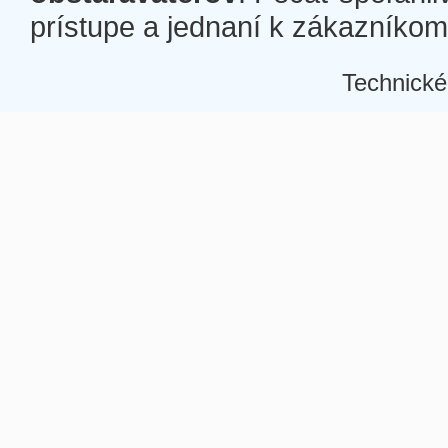
prístupe a jednaní k zákazníkom a
Technické
Â
Â
Â