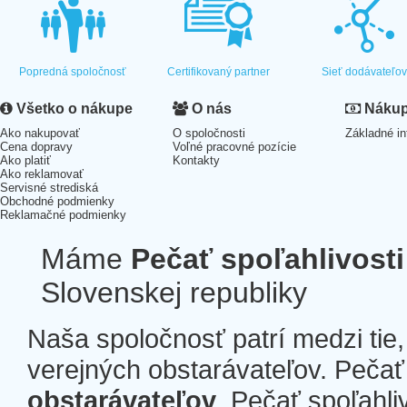
Popredná spoločnosť
Certifikovaný partner
Sieť dodávateľo
Všetko o nákupe
O nás
Nákup 
Ako nakupovať
O spoločnosti
Základné in
Cena dopravy
Voľné pracovné pozície
Ako platiť
Kontakty
Ako reklamovať
Servisné strediská
Obchodné podmienky
Reklamačné podmienky
Máme
Pečať spoľahlivosti
Slovenskej republiky
Naša spoločnosť patrí medzi tie
verejných obstarávateľov. Pečať 
obstarávateľov
. Pečať spoľahli