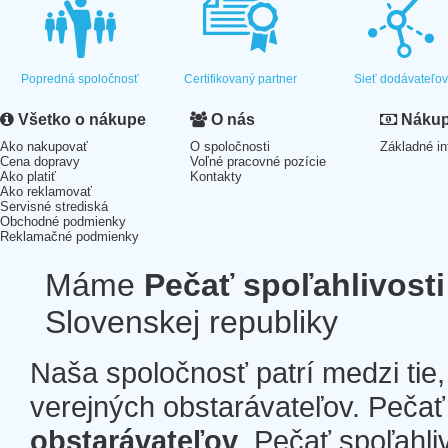
Popredná spoločnosť
Certifikovaný partner
Sieť dodávateľo
Všetko o nákupe
O nás
Nákup 
Ako nakupovať
O spoločnosti
Základné in
Cena dopravy
Voľné pracovné pozície
Ako platiť
Kontakty
Ako reklamovať
Servisné strediská
Obchodné podmienky
Reklamačné podmienky
Máme
Pečať spoľahlivosti
Slovenskej republiky
Naša spoločnosť patrí medzi tie
verejných obstarávateľov. Pečať 
obstarávateľov
. Pečať spoľahli