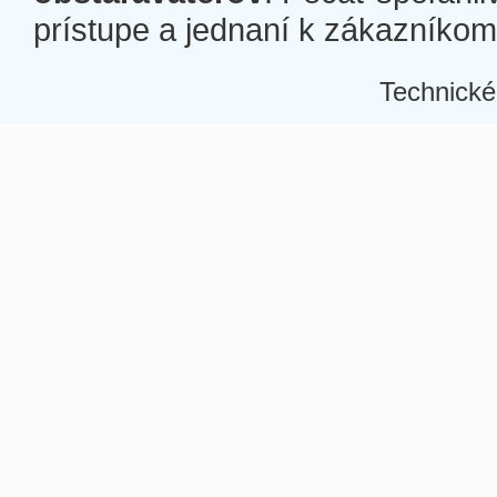
prístupe a jednaní k zákazníkom a
Technické
Â
Â
Â