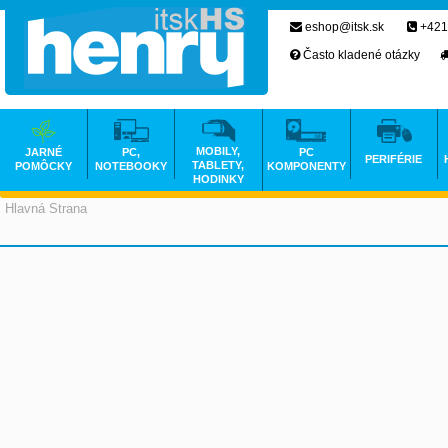
eshop@itsk.sk
+421
Často kladené otázky
MOBILY,
JARNÉ
PC,
PC
PERIFÉRIE
TABLETY,
POMÔCKY
NOTEBOOKY
KOMPONENTY
HODINKY
Hlavná Strana