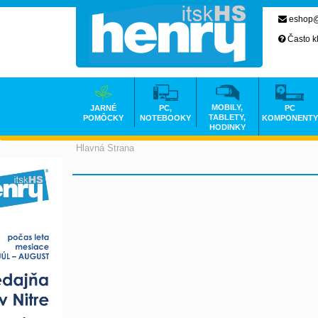
eshop@
Často k
MOBILY,
JARNÉ
PC,
PC
TABLETY,
POMÔCKY
NOTEBOOKY
KOMPONENTY
HODINKY
Hlavná Strana