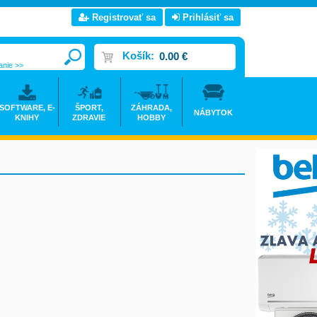
Registrovať sa
Prihlásiť sa
Košík:
0.00 €
anie >>
SOFTWARE, E-
ŠPORT,
ZÁHRADA,
NÁBYTOK
KNIHY
ZDRAVIE
HOBBY