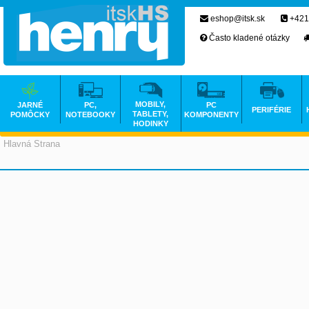
eshop@itsk.sk
+421
Často kladené otázky
MOBILY,
JARNÉ
PC,
PC
PERIFÉRIE
TABLETY,
POMÔCKY
NOTEBOOKY
KOMPONENTY
HODINKY
Hlavná Strana