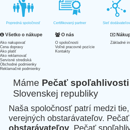
Popredná spoločnosť
Certifikovaný partner
Sieť dodávateľo
Všetko o nákupe
O nás
Nákup 
Ako nakupovať
O spoločnosti
Základné in
Cena dopravy
Voľné pracovné pozície
Ako platiť
Kontakty
Ako reklamovať
Servisné strediská
Obchodné podmienky
Reklamačné podmienky
Máme
Pečať spoľahlivosti
Slovenskej republiky
Naša spoločnosť patrí medzi tie
verejných obstarávateľov. Pečať 
obstarávateľov
. Pečať spoľahli