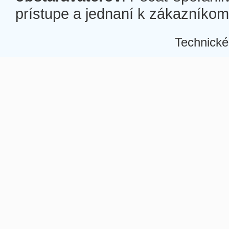
prístupe a jednaní k zákazníkom a
Technické
Â
Â
Â