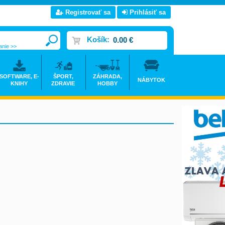
Registrovať sa
Prihlásiť sa
Košík:
0.00 €
anie >>
SOFTWARE, E-
ŠPORT,
ZÁHRADA,
NÁBYTOK
KNIHY
ZDRAVIE
HOBBY