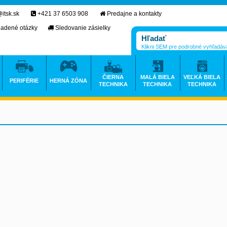
itsk.sk
+421 37 6503 908
Predajne a kontakty
ladené otázky
Sledovanie zásielky
Klikni SEM pre podrobné vyhľadáv
ČIERNA
MALÁ BIELA
VEĽKÁ BIELA
PERIFÉRIE
HERNÁ ZÓNA
TECHNIKA
TECHNIKA
TECHNIKA