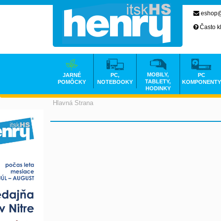
eshop@
Často k
MOBILY,
JARNÉ
PC,
PC
TABLETY,
POMÔCKY
NOTEBOOKY
KOMPONENTY
HODINKY
Hlavná Strana