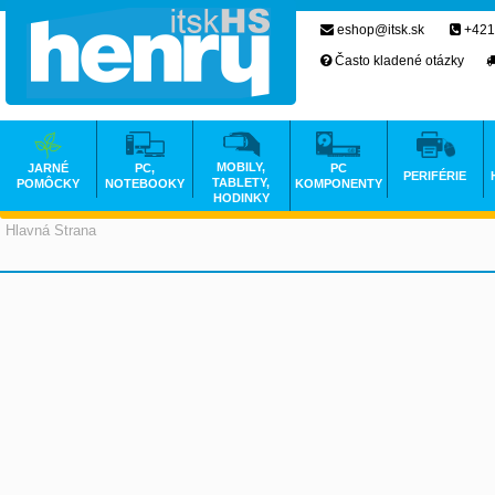
eshop@itsk.sk
+421
Často kladené otázky
MOBILY,
JARNÉ
PC,
PC
PERIFÉRIE
TABLETY,
POMÔCKY
NOTEBOOKY
KOMPONENTY
HODINKY
Hlavná Strana