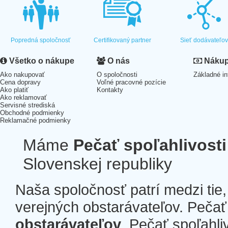
Popredná spoločnosť
Certifikovaný partner
Sieť dodávateľo
Všetko o nákupe
O nás
Nákup 
Ako nakupovať
O spoločnosti
Základné in
Cena dopravy
Voľné pracovné pozície
Ako platiť
Kontakty
Ako reklamovať
Servisné strediská
Obchodné podmienky
Reklamačné podmienky
Máme
Pečať spoľahlivosti
Slovenskej republiky
Naša spoločnosť patrí medzi tie
verejných obstarávateľov. Pečať 
obstarávateľov
. Pečať spoľahli