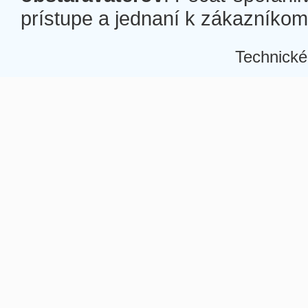
prístupe a jednaní k zákazníkom a
Technické
Â
Â
Â