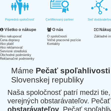
Popredná spoločnosť
Certifikovaný partner
Sieť dodávateľo
Všetko o nákupe
O nás
Nákup 
Ako nakupovať
O spoločnosti
Základné in
Cena dopravy
Voľné pracovné pozície
Ako platiť
Kontakty
Ako reklamovať
Servisné strediská
Obchodné podmienky
Reklamačné podmienky
Máme
Pečať spoľahlivosti
Slovenskej republiky
Naša spoločnosť patrí medzi tie
verejných obstarávateľov. Pečať 
obstarávateľov
. Pečať spoľahli