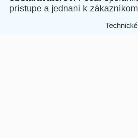
prístupe a jednaní k zákazníkom a
Technické
Â
Â
Â