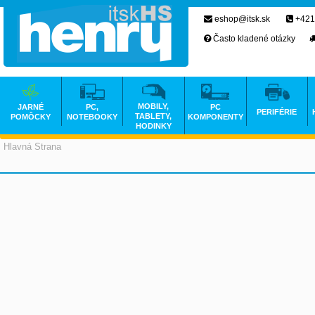
eshop@itsk.sk
+421
Často kladené otázky
MOBILY,
JARNÉ
PC,
PC
PERIFÉRIE
TABLETY,
POMÔCKY
NOTEBOOKY
KOMPONENTY
HODINKY
Hlavná Strana