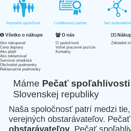
Popredná spoločnosť
Certifikovaný partner
Sieť dodávateľo
Všetko o nákupe
O nás
Nákup 
Ako nakupovať
O spoločnosti
Základné in
Cena dopravy
Voľné pracovné pozície
Ako platiť
Kontakty
Ako reklamovať
Servisné strediská
Obchodné podmienky
Reklamačné podmienky
Máme
Pečať spoľahlivosti
Slovenskej republiky
Naša spoločnosť patrí medzi tie
verejných obstarávateľov. Pečať 
obstarávateľov
. Pečať spoľahli