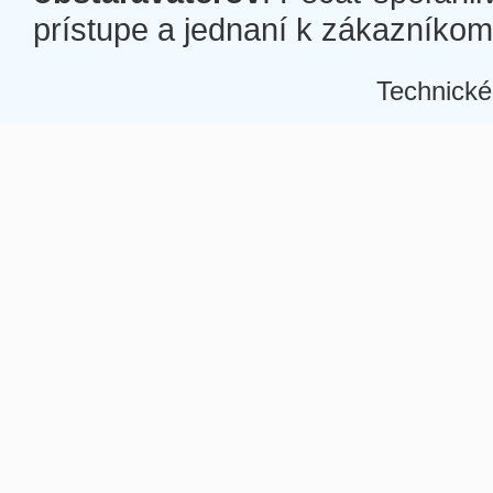
prístupe a jednaní k zákazníkom a
Technické
Â
Â
Â