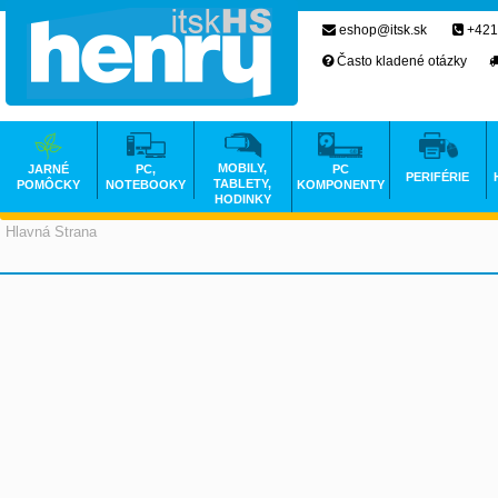
eshop@itsk.sk
+421
Často kladené otázky
MOBILY,
JARNÉ
PC,
PC
PERIFÉRIE
TABLETY,
POMÔCKY
NOTEBOOKY
KOMPONENTY
HODINKY
Hlavná Strana