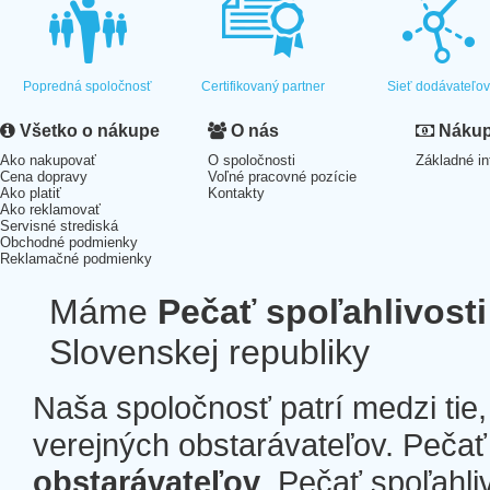
Popredná spoločnosť
Certifikovaný partner
Sieť dodávateľo
Všetko o nákupe
O nás
Nákup 
Ako nakupovať
O spoločnosti
Základné in
Cena dopravy
Voľné pracovné pozície
Ako platiť
Kontakty
Ako reklamovať
Servisné strediská
Obchodné podmienky
Reklamačné podmienky
Máme
Pečať spoľahlivosti
Slovenskej republiky
Naša spoločnosť patrí medzi tie
verejných obstarávateľov. Pečať 
obstarávateľov
. Pečať spoľahli