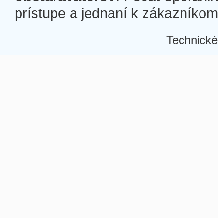
prístupe a jednaní k zákazníkom a
Technické
Â
Â
Â