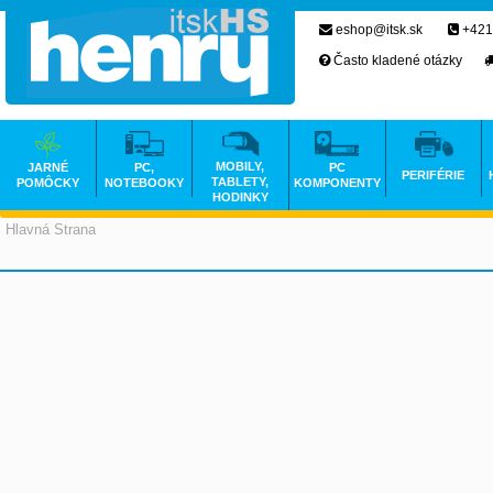
eshop@itsk.sk
+421
Často kladené otázky
MOBILY,
JARNÉ
PC,
PC
PERIFÉRIE
TABLETY,
POMÔCKY
NOTEBOOKY
KOMPONENTY
HODINKY
Hlavná Strana