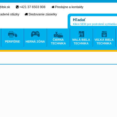
itsk.sk
+421 37 6503 908
Predajne a kontakty
ladené otázky
Sledovanie zásielky
Klikni SEM pre podrobné vyhľadáv
ČIERNA
MALÁ BIELA
VEĽKÁ BIELA
PERIFÉRIE
HERNÁ ZÓNA
TECHNIKA
TECHNIKA
TECHNIKA