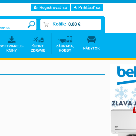
Registrovať sa
Prihlásiť sa
Košík:
0.00 €
anie >>
SOFTWARE, E-
ŠPORT,
ZÁHRADA,
NÁBYTOK
KNIHY
ZDRAVIE
HOBBY