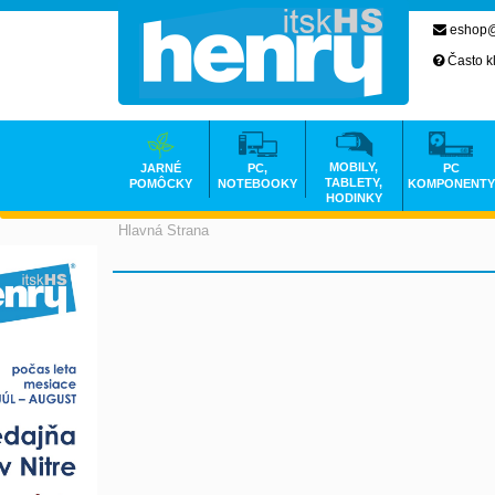
eshop@
Často k
MOBILY,
JARNÉ
PC,
PC
TABLETY,
POMÔCKY
NOTEBOOKY
KOMPONENTY
HODINKY
Hlavná Strana