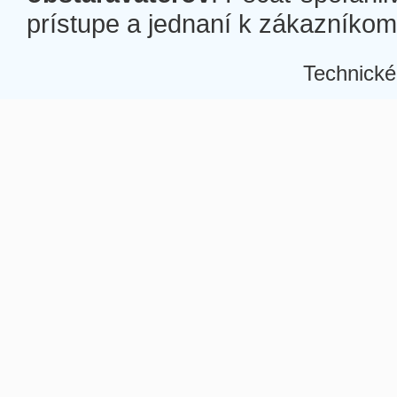
prístupe a jednaní k zákazníkom a
Technické
Â
Â
Â