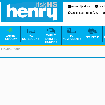
eshop@itsk.sk
+421
Často kladené otázky
MOBILY,
JARNÉ
PC,
PC
PERIFÉRIE
TABLETY,
POMÔCKY
NOTEBOOKY
KOMPONENTY
HODINKY
Hlavná Strana