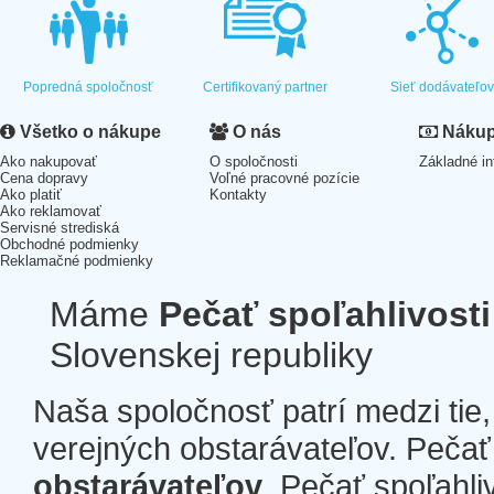
Popredná spoločnosť
Certifikovaný partner
Sieť dodávateľo
Všetko o nákupe
O nás
Nákup 
Ako nakupovať
O spoločnosti
Základné in
Cena dopravy
Voľné pracovné pozície
Ako platiť
Kontakty
Ako reklamovať
Servisné strediská
Obchodné podmienky
Reklamačné podmienky
Máme
Pečať spoľahlivosti
Slovenskej republiky
Naša spoločnosť patrí medzi tie
verejných obstarávateľov. Pečať 
obstarávateľov
. Pečať spoľahli