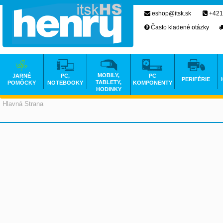
eshop@itsk.sk
+421
Často kladené otázky
MOBILY,
JARNÉ
PC,
PC
PERIFÉRIE
TABLETY,
POMÔCKY
NOTEBOOKY
KOMPONENTY
HODINKY
Hlavná Strana