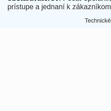
prístupe a jednaní k zákazníkom a
Technické
Â
Â
Â