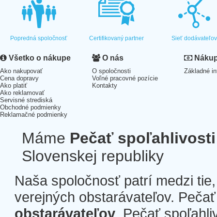
Popredná spoločnosť
Certifikovaný partner
Sieť dodávateľo
Všetko o nákupe
O nás
Nákup 
Ako nakupovať
O spoločnosti
Základné in
Cena dopravy
Voľné pracovné pozície
Ako platiť
Kontakty
Ako reklamovať
Servisné strediská
Obchodné podmienky
Reklamačné podmienky
Máme
Pečať spoľahlivosti
Slovenskej republiky
Naša spoločnosť patrí medzi tie
verejných obstarávateľov. Pečať 
obstarávateľov
. Pečať spoľahli