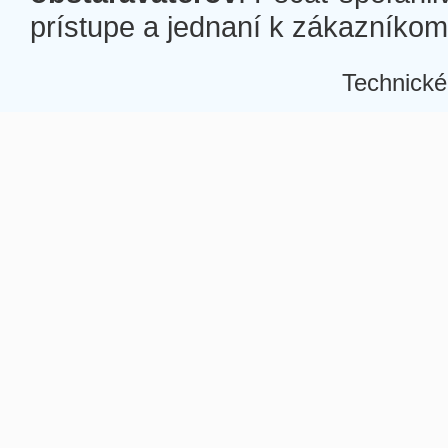
prístupe a jednaní k zákazníkom a
Technické
Â
Â
Â