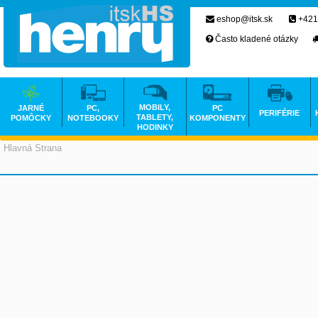
eshop@itsk.sk
+421
Často kladené otázky
MOBILY,
JARNÉ
PC,
PC
PERIFÉRIE
TABLETY,
POMÔCKY
NOTEBOOKY
KOMPONENTY
HODINKY
Hlavná Strana