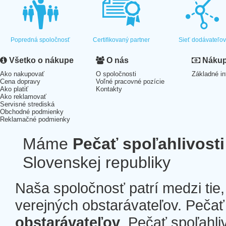
Popredná spoločnosť
Certifikovaný partner
Sieť dodávateľo
Všetko o nákupe
O nás
Nákup 
Ako nakupovať
O spoločnosti
Základné in
Cena dopravy
Voľné pracovné pozície
Ako platiť
Kontakty
Ako reklamovať
Servisné strediská
Obchodné podmienky
Reklamačné podmienky
Máme
Pečať spoľahlivosti
Slovenskej republiky
Naša spoločnosť patrí medzi tie
verejných obstarávateľov. Pečať 
obstarávateľov
. Pečať spoľahli