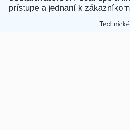
prístupe a jednaní k zákazníkom a
Technické
Â
Â
Â