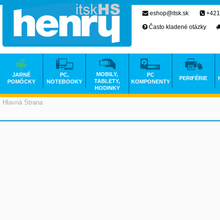
eshop@itsk.sk
+421
Často kladené otázky
MOBILY,
JARNÉ
PC,
PC
PERIFÉRIE
TABLETY,
POMÔCKY
NOTEBOOKY
KOMPONENTY
HODINKY
Hlavná Strana