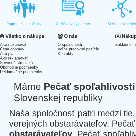
Popredná spoločnosť
Certifikovaný partner
Sieť dodávateľo
Všetko o nákupe
O nás
Nákup 
Ako nakupovať
O spoločnosti
Základné in
Cena dopravy
Voľné pracovné pozície
Ako platiť
Kontakty
Ako reklamovať
Servisné strediská
Obchodné podmienky
Reklamačné podmienky
Máme
Pečať spoľahlivosti
Slovenskej republiky
Naša spoločnosť patrí medzi tie
verejných obstarávateľov. Pečať 
obstarávateľov
. Pečať spoľahli