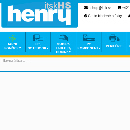
eshop@itsk.sk
+421
Často kladené otázky
MOBILY,
JARNÉ
PC,
PC
PERIFÉRIE
TABLETY,
POMÔCKY
NOTEBOOKY
KOMPONENTY
HODINKY
Hlavná Strana