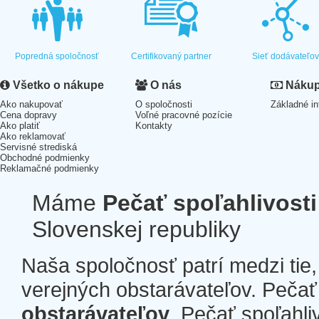
Popredná spoločnosť
Certifikovaný partner
Sieť dodávateľo
Všetko o nákupe
O nás
Nákup 
Ako nakupovať
O spoločnosti
Základné in
Cena dopravy
Voľné pracovné pozície
Ako platiť
Kontakty
Ako reklamovať
Servisné strediská
Obchodné podmienky
Reklamačné podmienky
Máme
Pečať spoľahlivosti
Slovenskej republiky
Naša spoločnosť patrí medzi tie
verejných obstarávateľov. Pečať 
obstarávateľov
. Pečať spoľahli