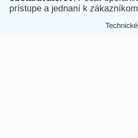
prístupe a jednaní k zákazníkom a
Technické
Â
Â
Â