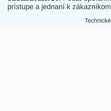
prístupe a jednaní k zákazníkom a
Technické
Â
Â
Â