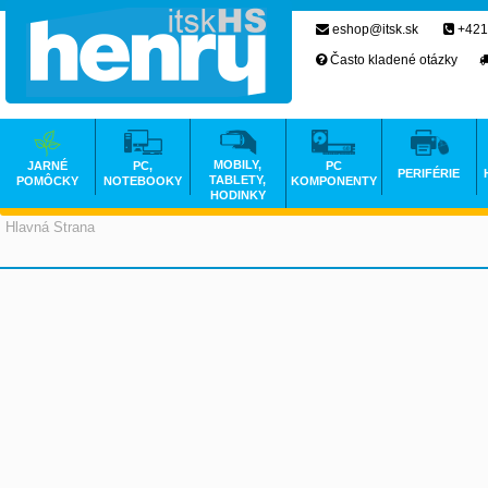
eshop@itsk.sk
+421
Často kladené otázky
MOBILY,
JARNÉ
PC,
PC
PERIFÉRIE
TABLETY,
POMÔCKY
NOTEBOOKY
KOMPONENTY
HODINKY
Hlavná Strana