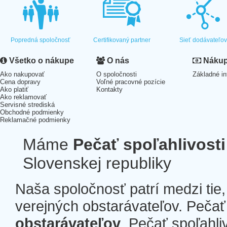
Popredná spoločnosť
Certifikovaný partner
Sieť dodávateľo
Všetko o nákupe
O nás
Nákup 
Ako nakupovať
O spoločnosti
Základné in
Cena dopravy
Voľné pracovné pozície
Ako platiť
Kontakty
Ako reklamovať
Servisné strediská
Obchodné podmienky
Reklamačné podmienky
Máme
Pečať spoľahlivosti
Slovenskej republiky
Naša spoločnosť patrí medzi tie
verejných obstarávateľov. Pečať 
obstarávateľov
. Pečať spoľahli