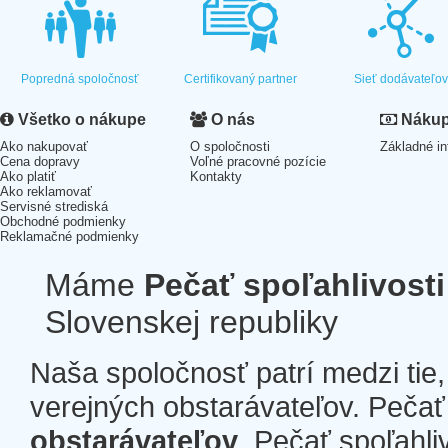
Popredná spoločnosť
Certifikovaný partner
Sieť dodávateľo
Všetko o nákupe
O nás
Nákup 
Ako nakupovať
O spoločnosti
Základné in
Cena dopravy
Voľné pracovné pozície
Ako platiť
Kontakty
Ako reklamovať
Servisné strediská
Obchodné podmienky
Reklamačné podmienky
Máme
Pečať spoľahlivosti
Slovenskej republiky
Naša spoločnosť patrí medzi tie
verejných obstarávateľov. Pečať 
obstarávateľov
. Pečať spoľahli