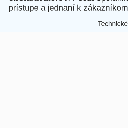
prístupe a jednaní k zákazníkom a
Technické
Â
Â
Â