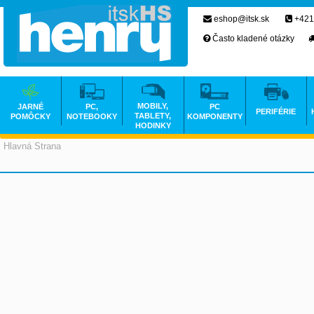
eshop@itsk.sk
+421
Často kladené otázky
MOBILY,
JARNÉ
PC,
PC
PERIFÉRIE
TABLETY,
POMÔCKY
NOTEBOOKY
KOMPONENTY
HODINKY
Hlavná Strana