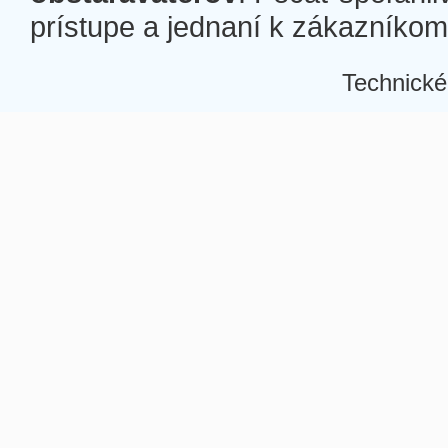
prístupe a jednaní k zákazníkom a
Technické
Â
Â
Â