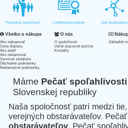
Popredná spoločnosť
Certifikovaný partner
Sieť dodávateľo
Všetko o nákupe
O nás
Nákup 
Ako nakupovať
O spoločnosti
Základné in
Cena dopravy
Voľné pracovné pozície
Ako platiť
Kontakty
Ako reklamovať
Servisné strediská
Obchodné podmienky
Reklamačné podmienky
Máme
Pečať spoľahlivosti
Slovenskej republiky
Naša spoločnosť patrí medzi tie
verejných obstarávateľov. Pečať 
obstarávateľov
. Pečať spoľahli