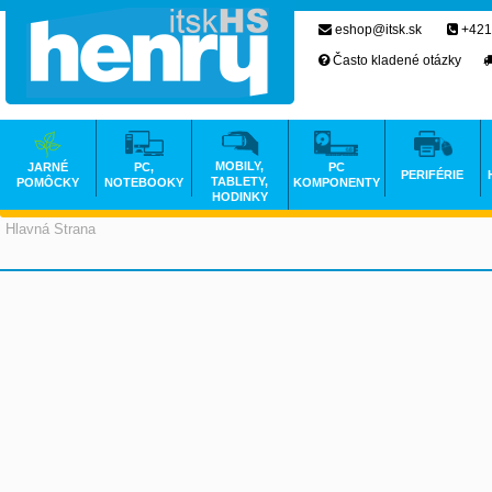
eshop@itsk.sk
+421
Často kladené otázky
MOBILY,
JARNÉ
PC,
PC
PERIFÉRIE
TABLETY,
POMÔCKY
NOTEBOOKY
KOMPONENTY
HODINKY
Hlavná Strana