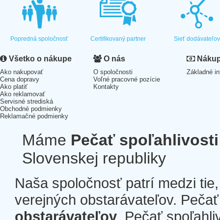
Popredná spoločnosť
Certifikovaný partner
Sieť dodávateľo
Všetko o nákupe
O nás
Nákup 
Ako nakupovať
O spoločnosti
Základné in
Cena dopravy
Voľné pracovné pozície
Ako platiť
Kontakty
Ako reklamovať
Servisné strediská
Obchodné podmienky
Reklamačné podmienky
Máme
Pečať spoľahlivosti
Slovenskej republiky
Naša spoločnosť patrí medzi tie
verejných obstarávateľov. Pečať 
obstarávateľov
. Pečať spoľahli