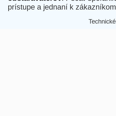
prístupe a jednaní k zákazníkom a
Technické
Â
Â
Â