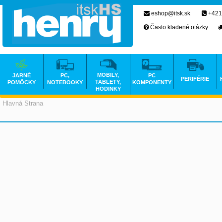
eshop@itsk.sk
+421
Často kladené otázky
MOBILY,
JARNÉ
PC,
PC
PERIFÉRIE
TABLETY,
POMÔCKY
NOTEBOOKY
KOMPONENTY
HODINKY
Hlavná Strana