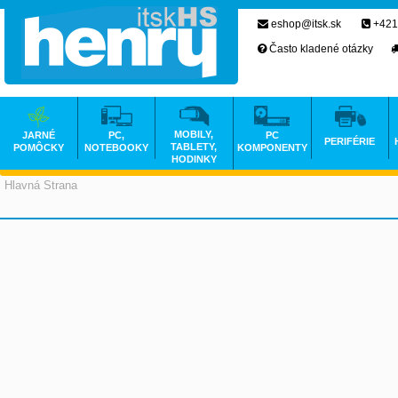
eshop@itsk.sk
+421
Často kladené otázky
MOBILY,
JARNÉ
PC,
PC
PERIFÉRIE
TABLETY,
POMÔCKY
NOTEBOOKY
KOMPONENTY
HODINKY
Hlavná Strana