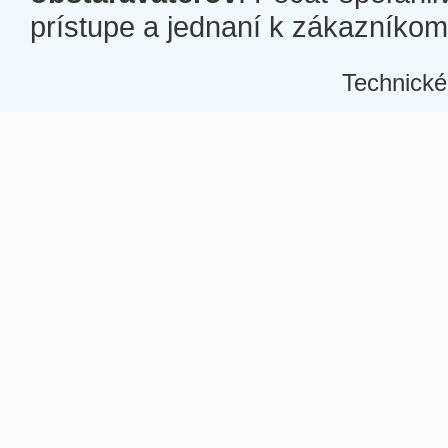
prístupe a jednaní k zákazníkom a
Technické
Â
Â
Â