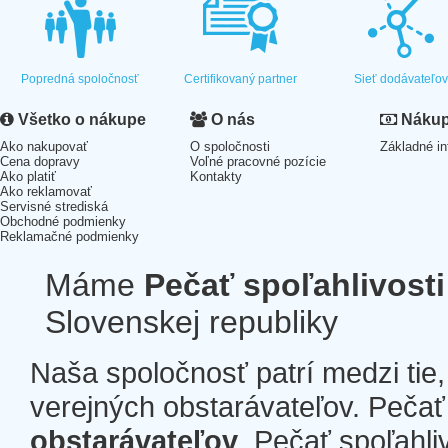
Popredná spoločnosť
Certifikovaný partner
Sieť dodávateľo
Všetko o nákupe
O nás
Nákup 
Ako nakupovať
O spoločnosti
Základné in
Cena dopravy
Voľné pracovné pozície
Ako platiť
Kontakty
Ako reklamovať
Servisné strediská
Obchodné podmienky
Reklamačné podmienky
Máme
Pečať spoľahlivosti
Slovenskej republiky
Naša spoločnosť patrí medzi tie
verejných obstarávateľov. Pečať 
obstarávateľov
. Pečať spoľahli