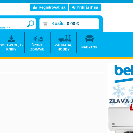
Registrovať sa
Prihlásiť sa
Košík:
0.00 €
anie >>
SOFTWARE, E-
ŠPORT,
ZÁHRADA,
NÁBYTOK
KNIHY
ZDRAVIE
HOBBY