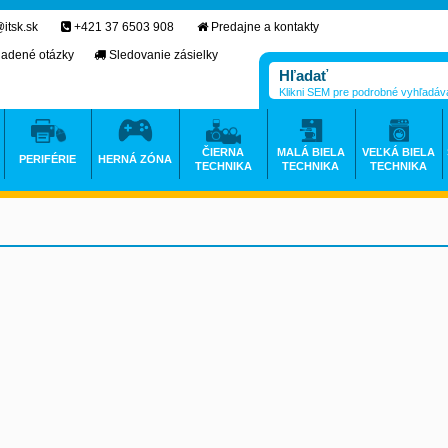
itsk.sk
+421 37 6503 908
Predajne a kontakty
ladené otázky
Sledovanie zásielky
Klikni SEM pre podrobné vyhľadáv
ČIERNA
MALÁ BIELA
VEĽKÁ BIELA
PERIFÉRIE
HERNÁ ZÓNA
TECHNIKA
TECHNIKA
TECHNIKA