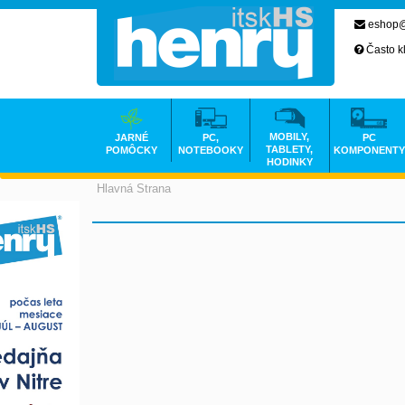
eshop@
Často k
MOBILY,
JARNÉ
PC,
PC
TABLETY,
POMÔCKY
NOTEBOOKY
KOMPONENTY
HODINKY
Hlavná Strana