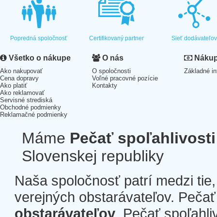
Popredná spoločnosť
Certifikovaný partner
Sieť dodávateľo
Všetko o nákupe
O nás
Nákup 
Ako nakupovať
O spoločnosti
Základné in
Cena dopravy
Voľné pracovné pozície
Ako platiť
Kontakty
Ako reklamovať
Servisné strediská
Obchodné podmienky
Reklamačné podmienky
Máme
Pečať spoľahlivosti
Slovenskej republiky
Naša spoločnosť patrí medzi tie
verejných obstarávateľov. Pečať 
obstarávateľov
. Pečať spoľahli