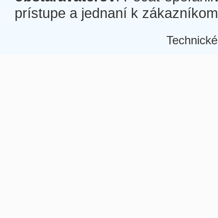
prístupe a jednaní k zákazníkom a
Technické
Â
Â
Â