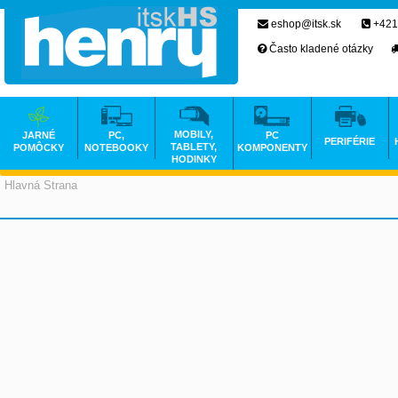
eshop@itsk.sk
+421
Často kladené otázky
MOBILY,
JARNÉ
PC,
PC
PERIFÉRIE
TABLETY,
POMÔCKY
NOTEBOOKY
KOMPONENTY
HODINKY
Hlavná Strana