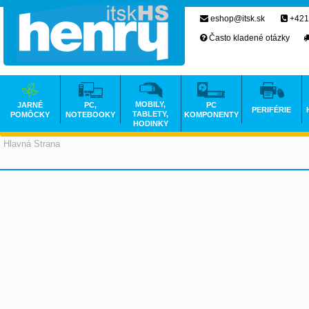
eshop@itsk.sk
+421
Často kladené otázky
MOBILY,
JARNÉ
PC,
PC
PERIFÉRIE
TABLETY,
POMÔCKY
NOTEBOOKY
KOMPONENTY
HODINKY
Hlavná Strana