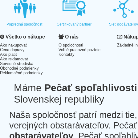
Popredná spoločnosť
Certifikovaný partner
Sieť dodávateľo
Všetko o nákupe
O nás
Nákup 
Ako nakupovať
O spoločnosti
Základné in
Cena dopravy
Voľné pracovné pozície
Ako platiť
Kontakty
Ako reklamovať
Servisné strediská
Obchodné podmienky
Reklamačné podmienky
Máme
Pečať spoľahlivosti
Slovenskej republiky
Naša spoločnosť patrí medzi tie
verejných obstarávateľov. Pečať 
obstarávateľov
. Pečať spoľahli