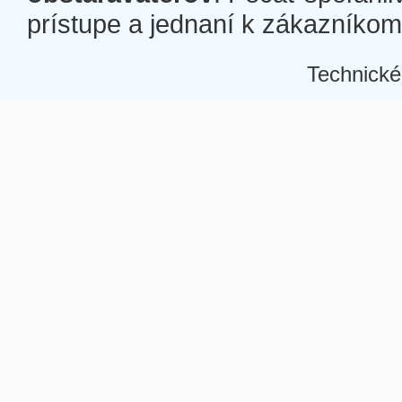
prístupe a jednaní k zákazníkom a
Technické
Â
Â
Â