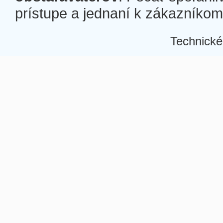
prístupe a jednaní k zákazníkom a
Technické
Â
Â
Â