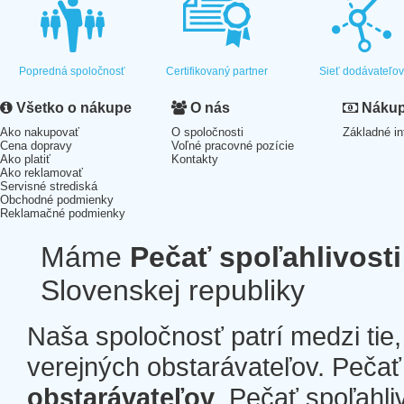
Popredná spoločnosť
Certifikovaný partner
Sieť dodávateľo
Všetko o nákupe
O nás
Nákup 
Ako nakupovať
O spoločnosti
Základné in
Cena dopravy
Voľné pracovné pozície
Ako platiť
Kontakty
Ako reklamovať
Servisné strediská
Obchodné podmienky
Reklamačné podmienky
Máme
Pečať spoľahlivosti
Slovenskej republiky
Naša spoločnosť patrí medzi tie
verejných obstarávateľov. Pečať 
obstarávateľov
. Pečať spoľahli