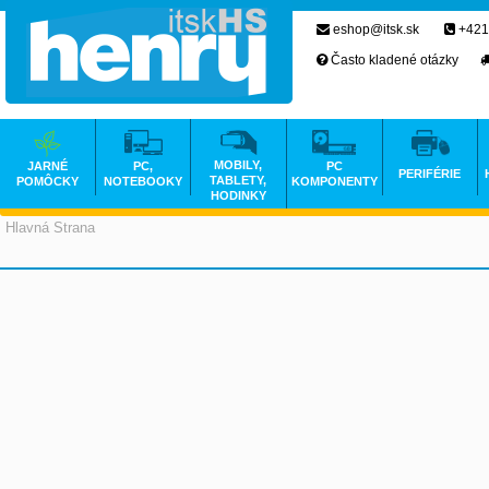
eshop@itsk.sk
+421
Často kladené otázky
MOBILY,
JARNÉ
PC,
PC
PERIFÉRIE
TABLETY,
POMÔCKY
NOTEBOOKY
KOMPONENTY
HODINKY
Hlavná Strana