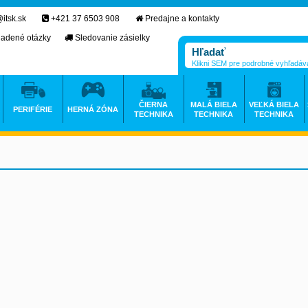
itsk.sk
+421 37 6503 908
Predajne a kontakty
ladené otázky
Sledovanie zásielky
Klikni SEM pre podrobné vyhľadáv
ČIERNA
MALÁ BIELA
VEĽKÁ BIELA
PERIFÉRIE
HERNÁ ZÓNA
TECHNIKA
TECHNIKA
TECHNIKA