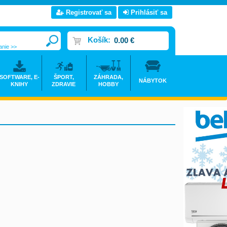
Registrovať sa
Prihlásiť sa
Košík:
0.00 €
anie >>
SOFTWARE, E-
ŠPORT,
ZÁHRADA,
NÁBYTOK
KNIHY
ZDRAVIE
HOBBY