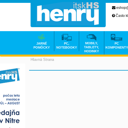
eshop@
Často k
MOBILY,
JARNÉ
PC,
PC
TABLETY,
POMÔCKY
NOTEBOOKY
KOMPONENTY
HODINKY
Hlavná Strana