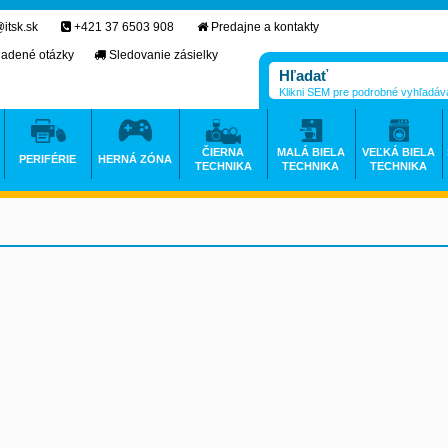
itsk.sk
+421 37 6503 908
Predajne a kontakty
ladené otázky
Sledovanie zásielky
Klikni SEM pre podrobné vyhľadáv
ČIERNA
MALÁ BIELA
VEĽKÁ BIELA
PERIFÉRIE
HERNÁ ZÓNA
TECHNIKA
TECHNIKA
TECHNIKA