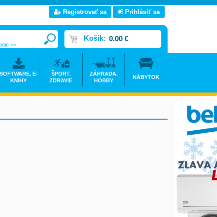
Registrovať sa
Prihlásiť sa
Košík:
0.00 €
anie >>
SOFTWARE, E-
ŠPORT,
ZÁHRADA,
NÁBYTOK
KNIHY
ZDRAVIE
HOBBY