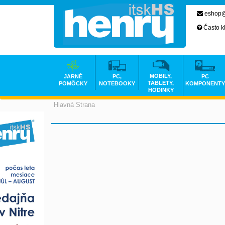
eshop@
Často k
MOBILY,
JARNÉ
PC,
PC
TABLETY,
POMÔCKY
NOTEBOOKY
KOMPONENTY
HODINKY
Hlavná Strana