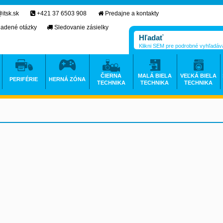
itsk.sk
+421 37 6503 908
Predajne a kontakty
ladené otázky
Sledovanie zásielky
Klikni SEM pre podrobné vyhľadáv
ČIERNA
MALÁ BIELA
VEĽKÁ BIELA
PERIFÉRIE
HERNÁ ZÓNA
TECHNIKA
TECHNIKA
TECHNIKA