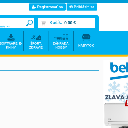
Registrovať sa
Prihlásiť sa
Košík:
0.00 €
anie >>
SOFTWARE, E-
ŠPORT,
ZÁHRADA,
NÁBYTOK
KNIHY
ZDRAVIE
HOBBY