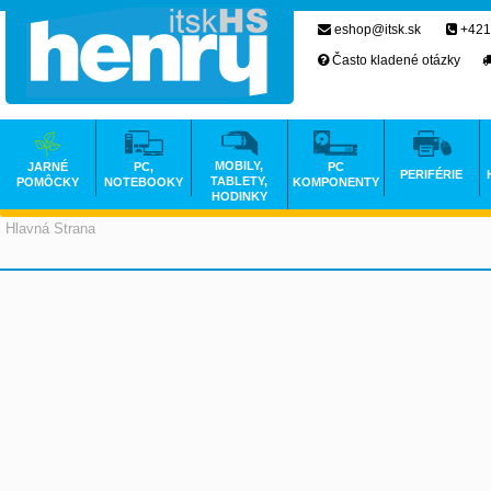
eshop@itsk.sk
+421
Často kladené otázky
MOBILY,
JARNÉ
PC,
PC
PERIFÉRIE
TABLETY,
POMÔCKY
NOTEBOOKY
KOMPONENTY
HODINKY
Hlavná Strana