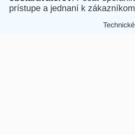
prístupe a jednaní k zákazníkom a
Technické
Â
Â
Â