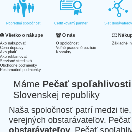
Popredná spoločnosť
Certifikovaný partner
Sieť dodávateľo
Všetko o nákupe
O nás
Nákup 
Ako nakupovať
O spoločnosti
Základné in
Cena dopravy
Voľné pracovné pozície
Ako platiť
Kontakty
Ako reklamovať
Servisné strediská
Obchodné podmienky
Reklamačné podmienky
Máme
Pečať spoľahlivosti
Slovenskej republiky
Naša spoločnosť patrí medzi tie
verejných obstarávateľov. Pečať 
obstarávateľov
. Pečať spoľahli