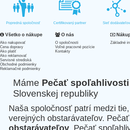
Popredná spoločnosť
Certifikovaný partner
Sieť dodávateľo
Všetko o nákupe
O nás
Nákup 
Ako nakupovať
O spoločnosti
Základné in
Cena dopravy
Voľné pracovné pozície
Ako platiť
Kontakty
Ako reklamovať
Servisné strediská
Obchodné podmienky
Reklamačné podmienky
Máme
Pečať spoľahlivosti
Slovenskej republiky
Naša spoločnosť patrí medzi tie
verejných obstarávateľov. Pečať 
obstarávateľov
. Pečať spoľahli