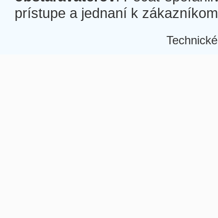
prístupe a jednaní k zákazníkom a
Technické
Â
Â
Â