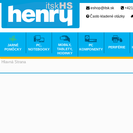
eshop@itsk.sk
+421
Často kladené otázky
MOBILY,
JARNÉ
PC,
PC
PERIFÉRIE
TABLETY,
POMÔCKY
NOTEBOOKY
KOMPONENTY
HODINKY
Hlavná Strana