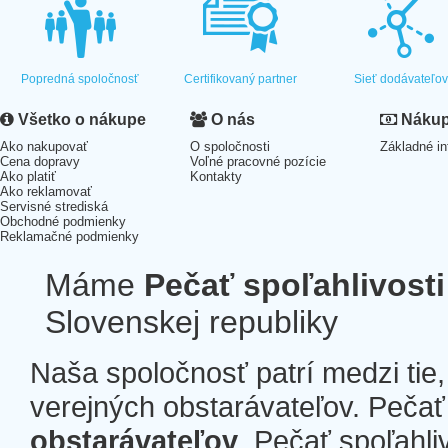
Popredná spoločnosť
Certifikovaný partner
Sieť dodávateľo
Všetko o nákupe
O nás
Nákup 
Ako nakupovať
O spoločnosti
Základné in
Cena dopravy
Voľné pracovné pozície
Ako platiť
Kontakty
Ako reklamovať
Servisné strediská
Obchodné podmienky
Reklamačné podmienky
Máme
Pečať spoľahlivosti
Slovenskej republiky
Naša spoločnosť patrí medzi tie
verejných obstarávateľov. Pečať 
obstarávateľov
. Pečať spoľahli