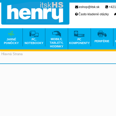
eshop@itsk.sk
+421
Často kladené otázky
MOBILY,
JARNÉ
PC,
PC
PERIFÉRIE
TABLETY,
POMÔCKY
NOTEBOOKY
KOMPONENTY
HODINKY
Hlavná Strana