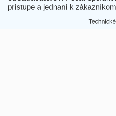
prístupe a jednaní k zákazníkom a
Technické
Â
Â
Â