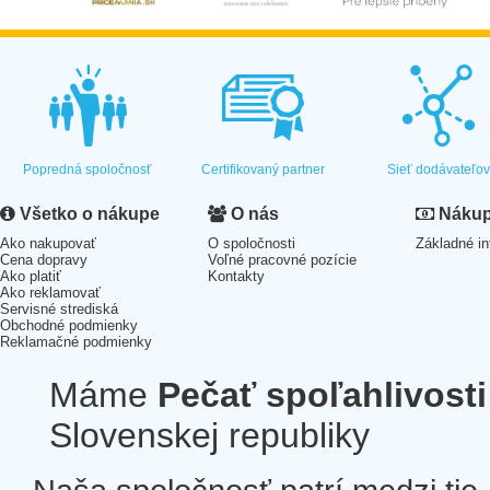
Popredná spoločnosť
Certifikovaný partner
Sieť dodávateľo
Všetko o nákupe
O nás
Nákup 
Ako nakupovať
O spoločnosti
Základné in
Cena dopravy
Voľné pracovné pozície
Ako platiť
Kontakty
Ako reklamovať
Servisné strediská
Obchodné podmienky
Reklamačné podmienky
Máme
Pečať spoľahlivosti
Slovenskej republiky