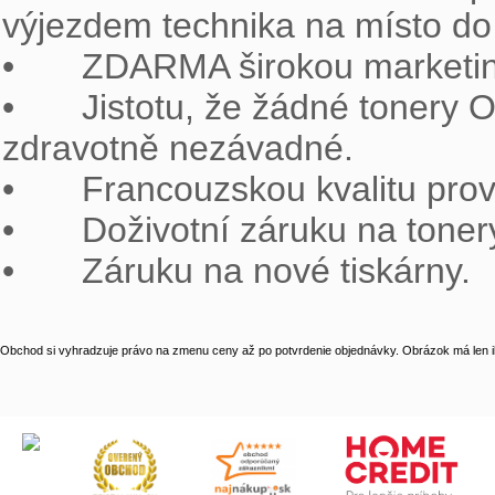
výjezdem technika na místo do 
•	ZDARMA širokou marketingovou podporu pro partnery

•	Jistotu, že žádné tonery OWA ARMOR neporušují patenty a jsou 
zdravotně nezávadné.

•	Francouzskou kvalitu prověřenou mezinárodními certifikáty.

•	Doživotní záruku na tonery OWA ARMOR.

•	Záruku na nové tiskárny.
Obchod si vyhradzuje právo na zmenu ceny až po potvrdenie objednávky. Obrázok má len il