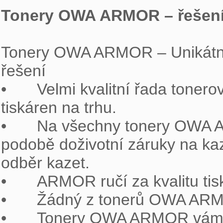
Tonery OWA ARMOR – řešení
Tonery OWA ARMOR – Unikátní
řešení

•	Velmi kvalitní řada tonerových kazet OWA ARMOR do téměř všech 
tiskáren na trhu.

•	Na všechny tonery OWA ARMOR je poskytován bezkonkurenční servis v 
podobě doživotní záruky na kaze
odběr kazet.

•	ARMOR ručí za kvalitu tisku.

•	Žádný z tonerů OWA ARMOR neporušuje patentové právo.

•	Tonery OWA ARMOR vám umožňují splnit požadavky společenské 