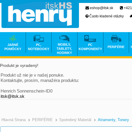
eshop@itsk.sk
+421
Často kladené otázky
MOBILY,
JARNÉ
PC,
PC
PERIFÉRIE
TABLETY,
POMÔCKY
NOTEBOOKY
KOMPONENTY
HODINKY
Produkt je vyradený!
Produkt už nie je v našej ponuke.
Kontaktujte, prosím, manažéra produktu:
Henrich Sonnenschein-ID0
itsk@itsk.sk
Hlavná Strana
PERIFÉRIE
Spotrebný Materiál
Atramenty, Tonery