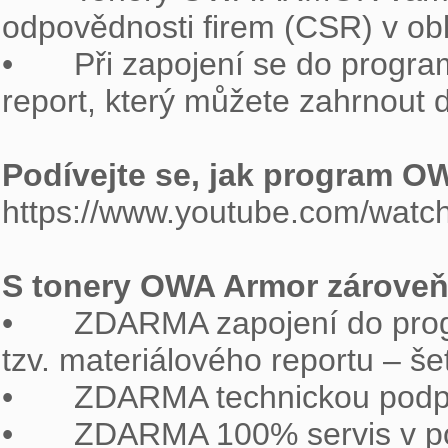
odpovědnosti firem (CSR) v obla
•	Při zapojení se do programu OWA získáváte automaticky tzv. Materiálový 
report, který můžete zahrnout 
Podívejte se, jak program O

https://www.youtube.com/wat
S tonery OWA Armor zároveň 

•	ZDARMA zapojení do programu odběru vypsaných tonerů včetně získání 
tzv. materiálového reportu – šetř
•	ZDARMA technickou podporu na zákaznické lince 800 157 928.

•	ZDARMA 100% servis v podobě sítě specializovaných firem s operativním 