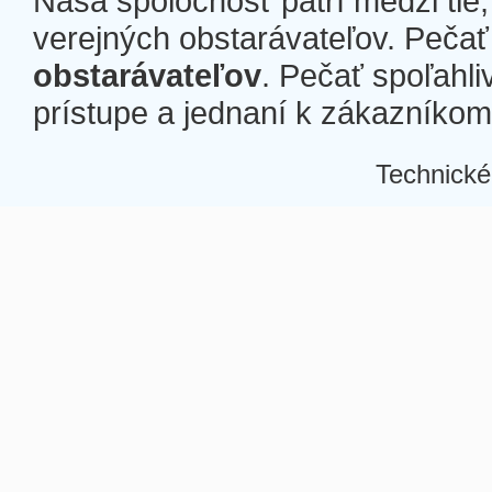
Naša spoločnosť patrí medzi tie
verejných obstarávateľov. Pečať 
obstarávateľov
. Pečať spoľahli
prístupe a jednaní k zákazníkom a
Technické
Â
Â
Â