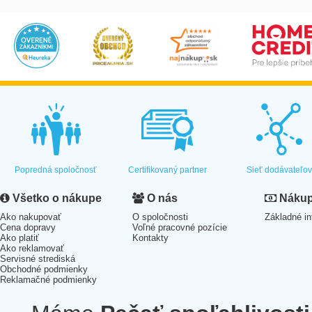
Popredná spoločnosť
Certifikovaný partner
Sieť dodávateľo
Všetko o nákupe
O nás
Nákup 
Ako nakupovať
O spoločnosti
Základné in
Cena dopravy
Voľné pracovné pozície
Ako platiť
Kontakty
Ako reklamovať
Servisné strediská
Obchodné podmienky
Reklamačné podmienky