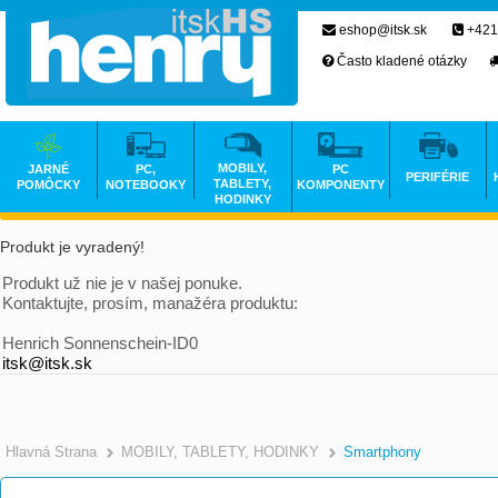
eshop@itsk.sk
+421
Často kladené otázky
MOBILY,
JARNÉ
PC,
PC
PERIFÉRIE
TABLETY,
POMÔCKY
NOTEBOOKY
KOMPONENTY
HODINKY
Produkt je vyradený!
Produkt už nie je v našej ponuke.
Kontaktujte, prosím, manažéra produktu:
Henrich Sonnenschein-ID0
itsk@itsk.sk
Hlavná Strana
MOBILY, TABLETY, HODINKY
Smartphony