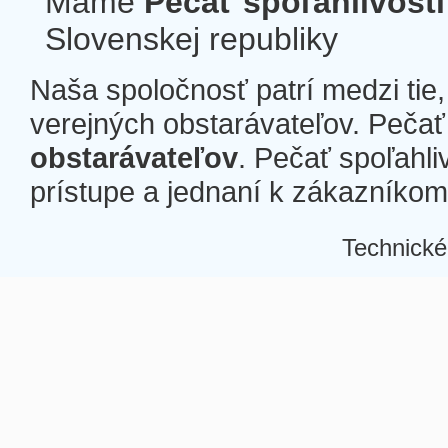
Máme
Pečať spoľahlivosti
Slovenskej republiky
Naša spoločnosť patrí medzi tie
verejných obstarávateľov. Pečať 
obstarávateľov
. Pečať spoľahli
prístupe a jednaní k zákazníkom a
Technické
Â
Â
Â