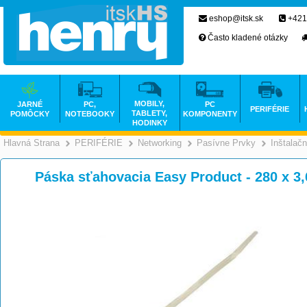
eshop@itsk.sk
+421
Často kladené otázky
MOBILY,
JARNÉ
PC,
PC
PERIFÉRIE
TABLETY,
POMÔCKY
NOTEBOOKY
KOMPONENTY
HODINKY
Hlavná Strana
PERIFÉRIE
Networking
Pasívne Prvky
Inštalač
>
>
>
Páska sťahovacia Easy Product - 280 x 3,