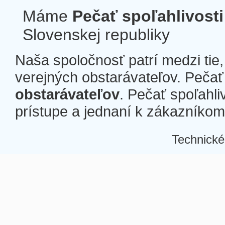
Máme
Pečať spoľahlivosti
Slovenskej republiky
Naša spoločnosť patrí medzi tie
verejných obstarávateľov. Pečať 
obstarávateľov
. Pečať spoľahli
prístupe a jednaní k zákazníkom a
Technické
Â
Â
Â