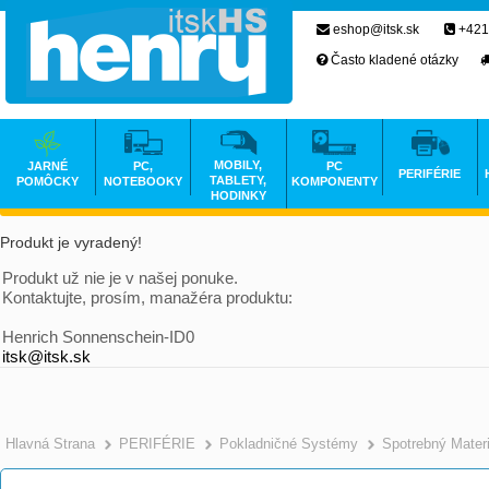
eshop@itsk.sk
+421
Často kladené otázky
MOBILY,
JARNÉ
PC,
PC
PERIFÉRIE
TABLETY,
POMÔCKY
NOTEBOOKY
KOMPONENTY
HODINKY
Produkt je vyradený!
Produkt už nie je v našej ponuke.
Kontaktujte, prosím, manažéra produktu:
Henrich Sonnenschein-ID0
itsk@itsk.sk
Hlavná Strana
PERIFÉRIE
Pokladničné Systémy
Spotrebný Materi