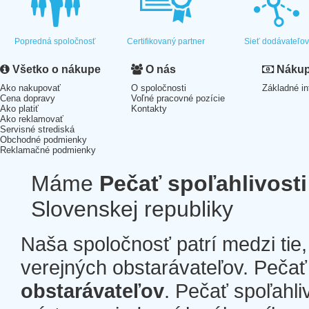
Popredná spoločnosť
Certifikovaný partner
Sieť dodávateľo
Všetko o nákupe
O nás
Nákup 
Ako nakupovať
O spoločnosti
Základné in
Cena dopravy
Voľné pracovné pozície
Ako platiť
Kontakty
Ako reklamovať
Servisné strediská
Obchodné podmienky
Reklamačné podmienky
Máme
Pečať spoľahlivosti
Slovenskej republiky
Naša spoločnosť patrí medzi tie
verejných obstarávateľov. Pečať 
obstarávateľov
. Pečať spoľahli