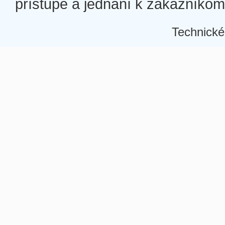
prístupe a jednaní k zákazníkom a
Technické
Â
Â
Â