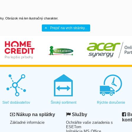
y. Obrázok má len ilustračný charakter.
Prejsť na vrch stránky...
Sieť dodávateľov
Široký sortiment
Rýchle doručenie
Nákup na splátky
Služby
Bu
kont
Základné informácie
Ochráňte vaše zariadenia s
ESETom
Inštalácia MS Office