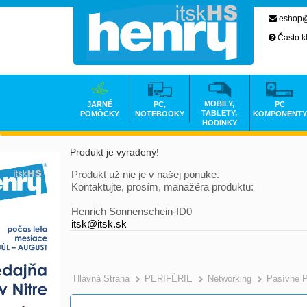
eshop@
Často k
MOBILY,
JARNÉ
PC,
PC
TABLETY,
POMÔCKY
NOTEBOOKY
KOMPONENTY
HODINKY
Produkt je vyradený!
Produkt už nie je v našej ponuke.
Kontaktujte, prosím, manažéra produktu:
Henrich Sonnenschein-ID0
itsk@itsk.sk
Hlavná Strana
PERIFÉRIE
Networking
Pasívne 