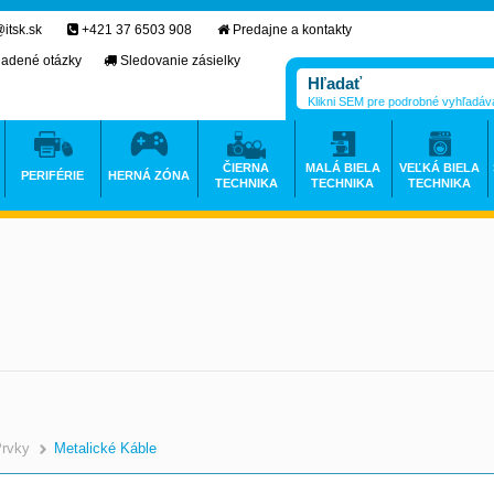
itsk.sk
+421 37 6503 908
Predajne a kontakty
ladené otázky
Sledovanie zásielky
Klikni SEM pre podrobné vyhľadáv
ČIERNA
MALÁ BIELA
VEĽKÁ BIELA
PERIFÉRIE
HERNÁ ZÓNA
TECHNIKA
TECHNIKA
TECHNIKA
Prvky
Metalické Káble