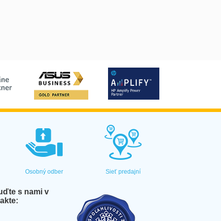
Osobný odber
Sieť predajní
ďte s nami v
akte: