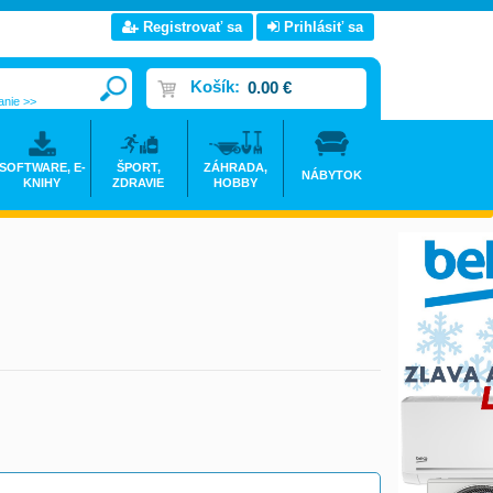
Registrovať sa
Prihlásiť sa
Košík:
0.00 €
anie >>
SOFTWARE, E-
ŠPORT,
ZÁHRADA,
NÁBYTOK
KNIHY
ZDRAVIE
HOBBY